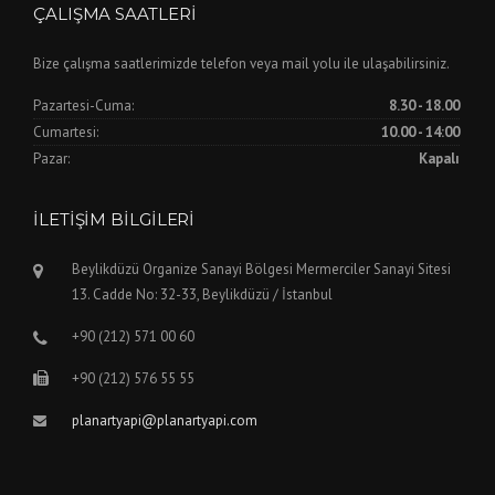
ÇALIŞMA SAATLERI
Bize çalışma saatlerimizde telefon veya mail yolu ile ulaşabilirsiniz.
Pazartesi-Cuma:
8.30 - 18.00
Cumartesi:
10.00 - 14:00
Pazar:
Kapalı
İLETIŞIM BILGILERI
Beylikdüzü Organize Sanayi Bölgesi Mermerciler Sanayi Sitesi
13. Cadde No: 32-33, Beylikdüzü / İstanbul
+90 (212) 571 00 60
+90 (212) 576 55 55
planartyapi@planartyapi.com