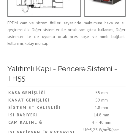
EPDM cam ve sistem fitilleri sayesinde maksimum hava ve su
geçirimsizlik. Diğer sistemler ile ortak cam çıtası kullanımı, Diğer
sistemler ile de uyumlu ortak pres köşe ve pimli bağlantı
kullanımı, kolay montaj.
Yalıtımlı Kapı - Pencere Sistemi -
TH55
KASA GENIŞLIĞI
55 mm
KANAT GENIŞLIĞI
59 mm
SISTEM ET KALINLIĞI
1.8 mm
ISI BARIYERI
14.8 mm
CAM KALINLIĞI
4 – 40 mm
2
Uf=3,25 W/m
K(cam
ISI GEÇIRGENLIK KATSAYISI