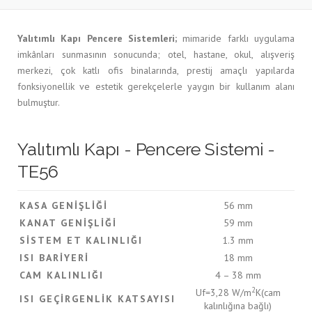
Yalıtımlı Kapı Pencere Sistemleri;
mimaride farklı uygulama
imkânları sunmasının sonucunda; otel, hastane, okul, alışveriş
merkezi, çok katlı ofis binalarında, prestij amaçlı yapılarda
fonksiyonellik ve estetik gerekçelerle yaygın bir kullanım alanı
bulmuştur.
Yalıtımlı Kapı - Pencere Sistemi -
TE56
KASA GENIŞLIĞI
56 mm
KANAT GENIŞLIĞI
59 mm
SISTEM ET KALINLIĞI
1.3 mm
ISI BARIYERI
18 mm
CAM KALINLIĞI
4 – 38 mm
2
Uf=3,28 W/m
K(cam
ISI GEÇIRGENLIK KATSAYISI
kalınlığına bağlı)