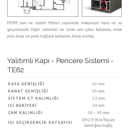
EPDM cam ve sistem fitilleri sayesinde maksimum hava ve su
geçirimsizlik. Diğer sistemler ile ortak cam çıtası kullanımı, ortak
pres köşe ve pimli bağlantı kullanımı, kolay montaj.
Yalıtımlı Kapı - Pencere Sistemi -
TE62
KASA GENIŞLIĞI
62 mm
KANAT GENIŞLIĞI
65 mm
SISTEM ET KALINLIĞI
1.3 mm
ISI BARIYERI
24 mm
CAM KALINLIĞI
10 – 45 mm
2
Uf=2,9 W/m
K(cam
ISI GEÇIRGENLIK KATSAYISI
kalınlığına bağlı)